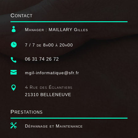
Contact

Manager : MAILLARY Gilles

7 / 7 de 8h00 à 20h00
06 31 74 26 72


mgil-informatique@sfr.fr

4 Rue des Églantiers
21310 BELLENEUVE
Prestations

Dépannage et Maintenance