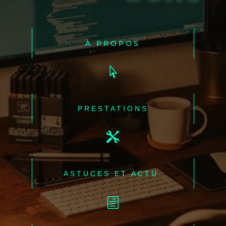
À PROPOS

PRESTATIONS

ASTUCES ET ACTU.
h